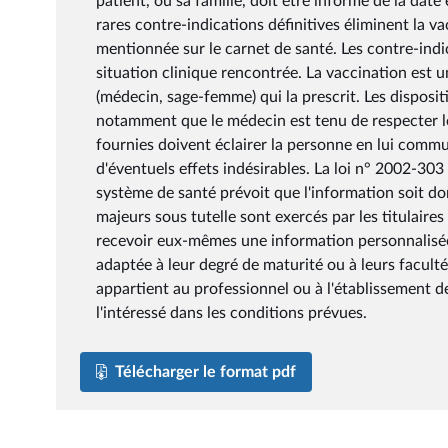
patient, ou sa famille, doit être informé de la dat
rares contre-indications définitives éliminent la va
mentionnée sur le carnet de santé. Les contre-indi
situation clinique rencontrée. La vaccination est 
(médecin, sage-femme) qui la prescrit. Les disposit
notamment que le médecin est tenu de respecter le
fournies doivent éclairer la personne en lui commu
d'éventuels effets indésirables. La loi n° 2002-303
système de santé prévoit que l'information soit do
majeurs sous tutelle sont exercés par les titulaires 
recevoir eux-mêmes une information personnalisée 
adaptée à leur degré de maturité ou à leurs facultés
appartient au professionnel ou à l'établissement de
l'intéressé dans les conditions prévues.
Télécharger le format pdf