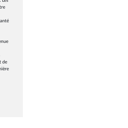
. Les
tre
santé
venue
s
t de
nière