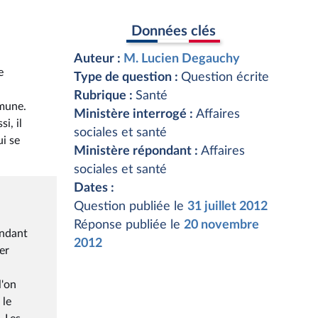
Données clés
Auteur :
M. Lucien Degauchy
e
Type de question :
Question écrite
Rubrique :
Santé
mmune.
Ministère interrogé :
Affaires
i, il
sociales et santé
ui se
Ministère répondant :
Affaires
sociales et santé
Dates :
Question publiée le
31 juillet 2012
Réponse publiée le
20 novembre
endant
2012
er
l'on
 le