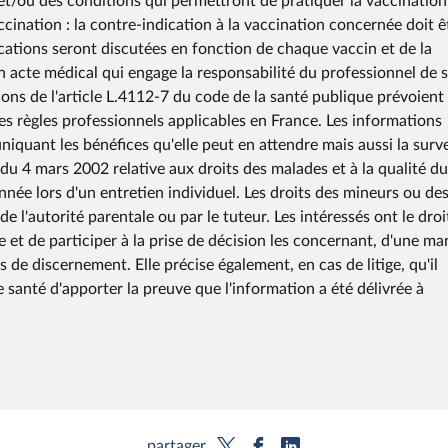
e et/ou des conditions qui permettront de pratiquer la vaccination
ccination : la contre-indication à la vaccination concernée doit ê
cations seront discutées en fonction de chaque vaccin et de la
un acte médical qui engage la responsabilité du professionnel de 
ions de l'article L.4112-7 du code de la santé publique prévoient
s règles professionnels applicables en France. Les informations
niquant les bénéfices qu'elle peut en attendre mais aussi la sur
 du 4 mars 2002 relative aux droits des malades et à la qualité du
nnée lors d'un entretien individuel. Les droits des mineurs ou de
de l'autorité parentale ou par le tuteur. Les intéressés ont le droi
et de participer à la prise de décision les concernant, d'une ma
 de discernement. Elle précise également, en cas de litige, qu'il
 santé d'apporter la preuve que l'information a été délivrée à
partager