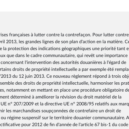
ses françaises à lutter contre la contrefaçon. Pour lutter contre
il 2013, les grandes lignes de son plan d'action en la matière. Ce
 de la protection des indications géographiques une priorité tant 
naux que dans le cadre communautaire, qui revêt une importance
concernant l'intervention des autorités douanières à l'égard de
ains droits de propriété intellectuelle a par exemple été rempl
8/2013 du 12 juin 2013. Ce nouveau règlement répond à trois obj
nsemble des droits de propriété intellectuelle, harmoniser les pra
res, notamment en mettant en place une procédure obligatoire d
ent déterminé à améliorer la révision du droit matériel de la
nt UE n° 207/2009 et la directive UE n° 2008/95 relatifs aux mar
ir les marchandises soupçonnées de contrefaire un droit de
t ou régime suspensif sur le territoire douanier communautaire. 
ectificative pour 2012 de fin d'année de l'article 67 bis-1 du code