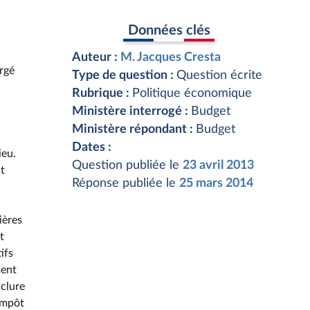
Données clés
Auteur :
M. Jacques Cresta
argé
Type de question :
Question écrite
Rubrique :
Politique économique
Ministère interrogé :
Budget
Ministère répondant :
Budget
Dates :
ieu.
Question publiée le
23 avril 2013
t
Réponse publiée le
25 mars 2014
ières
t
ifs
ment
nclure
 impôt