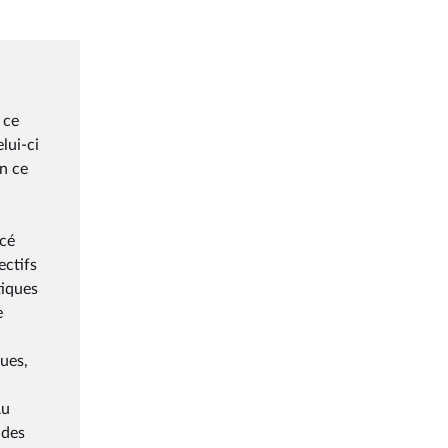
 ce
lui-ci
en ce
acé
ectifs
tiques
e
ques,
Au
 des