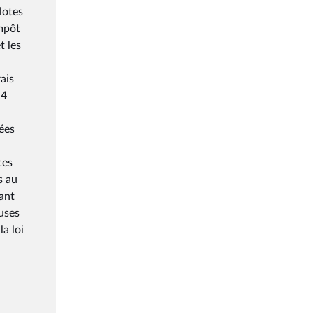
lotes
impôt
t les
,
rais
14
sées
ces
s au
tant
uses
la loi