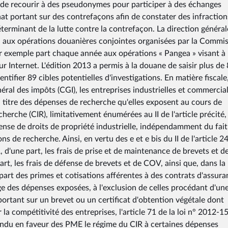
 de recourir à des pseudonymes pour participer à des échanges
hat portant sur des contrefaçons afin de constater des infraction
terminant de la lutte contre la contrefaçon. La direction général
si aux opérations douanières conjointes organisées par la Commi
r exemple part chaque année aux opérations « Pangea » visant à 
ur Internet. L'édition 2013 a permis à la douane de saisir plus de
ifier 89 cibles potentielles d'investigations. En matière fiscale
ral des impôts (CGI), les entreprises industrielles et commercia
u titre des dépenses de recherche qu'elles exposent au cours de
cherche (CIR), limitativement énumérées au II de l'article précité,
ense de droits de propriété industrielle, indépendamment du fai
s de recherche. Ainsi, en vertu des e et e bis du II de l'article 2
, d'une part, les frais de prise et de maintenance de brevets et d
art, les frais de défense de brevets et de COV, ainsi que, dans la 
 part des primes et cotisations afférentes à des contrats d'assur
ge des dépenses exposées, à l'exclusion de celles procédant d'un
portant sur un brevet ou un certificat d'obtention végétale dont
er la compétitivité des entreprises, l'article 71 de la loi n° 2012-1
ndu en faveur des PME le régime du CIR à certaines dépenses