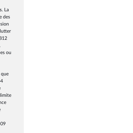
s. La
e des
ssion
lutter
 812
,
les ou
t que
44
e
limite
ance
e
509