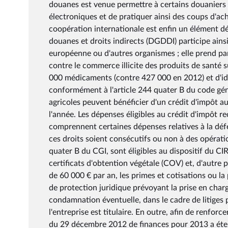
douanes est venue permettre à certains douaniers
électroniques et de pratiquer ainsi des coups d'ac
coopération internationale est enfin un élément dé
douanes et droits indirects (DGDDI) participe ain
européenne ou d'autres organismes ; elle prend pa
contre le commerce illicite des produits de santé s
000 médicaments (contre 427 000 en 2012) et d'ident
conformément à l'article 244 quater B du code géné
agricoles peuvent bénéficier d'un crédit d'impôt a
l'année. Les dépenses éligibles au crédit d'impôt re
comprennent certaines dépenses relatives à la déf
ces droits soient consécutifs ou non à des opération
quater B du CGI, sont éligibles au dispositif du CIR
certificats d'obtention végétale (COV) et, d'autre p
de 60 000 € par an, les primes et cotisations ou la
de protection juridique prévoyant la prise en char
condamnation éventuelle, dans le cadre de litiges 
l'entreprise est titulaire. En outre, afin de renforc
du 29 décembre 2012 de finances pour 2013 a éte