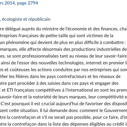
ars 2014, page 2794
, écologiste et républicain
tre délégué auprès du ministre de l'économie et des finances, ch
reprises françaises de petite taille qui sont victimes de la
un phénomène qui devient de plus en plus difficile à combattre :
marques, elle affecte désormais des productions industrielles de
es, se sont professionnalisées tant au niveau de leur savoir-faire
ainsi de l'essor des nouvelles technologies, internet en premier l
s et coûteuses les actions conduites par nos entreprises qui son
er les filières dans les pays contrefacteurs et les réseaux de
utre part procéder à des saisies dans ces pays et engager des
et ETI françaises compétitives à l'international en sont les prem
 savoir-faire et la notoriété de leurs marques, leur compétitivité e
C'est pourquoi il est crucial aujourd'hui de favoriser des disposit
ssent cette situation. Il lui demande donc comment le Gouverne
e la contrefaçon et s'il ne serait pas possible, pour ce faire, d'i
ntre la contrefaçon dans la liste des dépenses éligibles au crédit