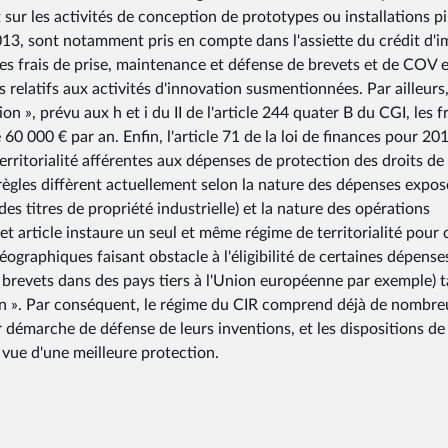
 sur les activités de conception de prototypes ou installations pi
13, sont notamment pris en compte dans l'assiette du crédit d'
 les frais de prise, maintenance et défense de brevets et de COV e
 relatifs aux activités d'innovation susmentionnées. Par ailleurs
n », prévu aux h et i du II de l'article 244 quater B du CGI, les f
60 000 € par an. Enfin, l'article 71 de la loi de finances pour 20
territorialité afférentes aux dépenses de protection des droits de
es règles diffèrent actuellement selon la nature des dépenses expo
es titres de propriété industrielle) et la nature des opérations
et article instaure un seul et même régime de territorialité pour 
éographiques faisant obstacle à l'éligibilité de certaines dépense
e brevets dans des pays tiers à l'Union européenne par exemple) 
ion ». Par conséquent, le régime du CIR comprend déjà de nombre
r démarche de défense de leurs inventions, et les dispositions de 
 vue d'une meilleure protection.