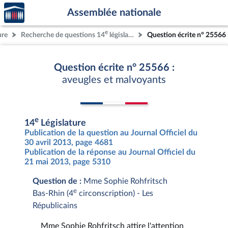
Accèder
Aller au contenu
Aller en bas de la page
Assemblée nationale
à la
page
e
ure
Recherche de questions 14
législature
Question écrite n° 25566
d'accueil
Question écrite n° 25566 :
aveugles et malvoyants
e
14
Législature
Publication de la question au Journal Officiel du
30 avril 2013, page 4681
Publication de la réponse au Journal Officiel du
21 mai 2013, page 5310
Question de :
Mme Sophie Rohfritsch
e
Bas-Rhin (4
circonscription) - Les
Républicains
Mme Sophie Rohfritsch attire l'attention