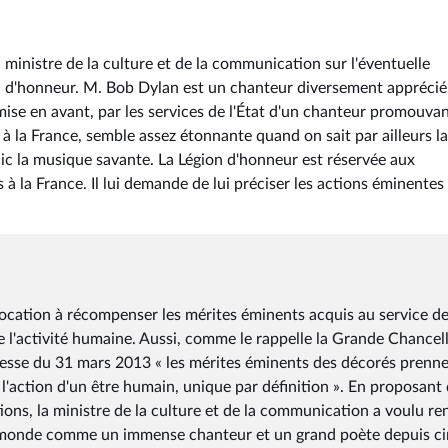
ministre de la culture et de la communication sur l'éventuelle
on d'honneur. M. Bob Dylan est un chanteur diversement apprécié
ise en avant, par les services de l'État d'un chanteur promouva
e à la France, semble assez étonnante quand on sait par ailleurs la
blic la musique savante. La Légion d'honneur est réservée aux
 à la France. Il lui demande de lui préciser les actions éminentes
a vocation à récompenser les mérites éminents acquis au service de
e l'activité humaine. Aussi, comme le rappelle la Grande Chancell
sse du 31 mars 2013 « les mérites éminents des décorés prenne
r l'action d'un être humain, unique par définition ». En proposant
ions, la ministre de la culture et de la communication a voulu re
 monde comme un immense chanteur et un grand poète depuis c