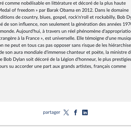
éré comme nobélisable en littérature et décoré de la plus haute
ial Medal of freedom » par Barak Obama en 2012. Dans le domaine
itions de country, blues, gospel, rock'n'roll et rockabilly, Bob D
qué de son influence, non seulement la génération des années 197
 monde. Aujourd'hui, à travers un réel phénomène d'appropriatio
étrangère à la France », est universelle. Elle témoigne d'une musiq
on ne peut en tous cas pas opposer sans risque de les hiérarchise
 de son aura mondiale d'immense chanteur et poète, la ministre d
 Bob Dylan soit décoré de la Légion d'honneur, le plus prestigie
jours su accorder une part aux grands artistes, français comme
partager