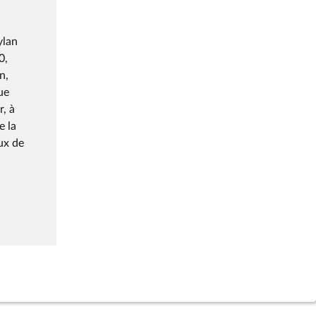
ylan
0,
n,
ue
r, à
e la
ux de