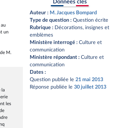
Données clés
Auteur :
M. Jacques Bompard
Type de question :
Question écrite
 au
Rubrique :
Décorations, insignes et
nt un
emblèmes
Ministère interrogé :
Culture et
communication
 de M.
Ministère répondant :
Culture et
communication
Dates :
Question publiée le
21 mai 2013
Réponse publiée le
30 juillet 2013
 la
erie
nt les
 de
ndre
inq