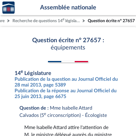
Accèder
Aller au contenu
Aller en bas de la page
Assemblée nationale
à la
page
e
ure
Recherche de questions 14
législature
Question écrite n° 27657
d'accueil
Question écrite n° 27657 :
équipements
e
14
Législature
Publication de la question au Journal Officiel du
28 mai 2013, page 5389
Publication de la réponse au Journal Officiel du
25 juin 2013, page 6675
Question de :
Mme Isabelle Attard
e
Calvados (5
circonscription) - Écologiste
Mme Isabelle Attard attire l'attention de
M. le ministre délégué auprès du ministre