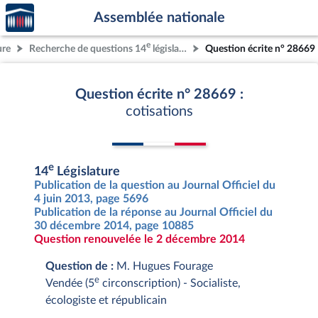
Accèder
Aller au contenu
Aller en bas de la page
Assemblée nationale
à la
page
e
ure
Recherche de questions 14
législature
Question écrite n° 28669
d'accueil
Question écrite n° 28669 :
cotisations
e
14
Législature
Publication de la question au Journal Officiel du
4 juin 2013, page 5696
Publication de la réponse au Journal Officiel du
30 décembre 2014, page 10885
Question renouvelée le 2 décembre 2014
Question de :
M. Hugues Fourage
e
Vendée (5
circonscription) - Socialiste,
écologiste et républicain