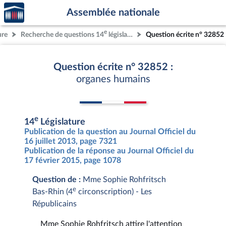
Accèder
Aller au contenu
Aller en bas de la page
Assemblée nationale
à la
page
e
ure
Recherche de questions 14
législature
Question écrite n° 32852
d'accueil
Question écrite n° 32852 :
organes humains
e
14
Législature
Publication de la question au Journal Officiel du
16 juillet 2013, page 7321
Publication de la réponse au Journal Officiel du
17 février 2015, page 1078
Question de :
Mme Sophie Rohfritsch
e
Bas-Rhin (4
circonscription) - Les
Républicains
Mme Sophie Rohfritsch attire l'attention