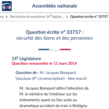
Accèder
Aller au contenu
Aller en bas de la page
Assemblée nationale
à la
page
e
ure
Recherche de questions 14
législature
Question écrite n° 33757
d'accueil
Question écrite n° 33757 :
sécurité des biens et des personnes
e
14
Législature
Question renouvelée le 11 mars 2014
Question de :
M. Jacques Bompard
e
Vaucluse (4
circonscription) - Non inscrit
M. Jacques Bompard attire l'attention de
M. le ministre de l'intérieur sur les
évènements ayant eu lieu suite au
dramatique accident de train à Brétigny-