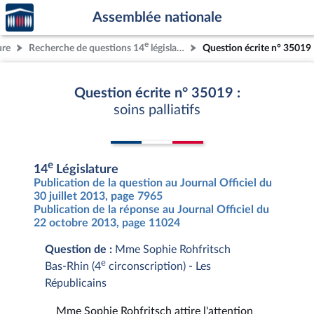
Accèder
Aller au contenu
Aller en bas de la page
Assemblée nationale
à la
page
e
ure
Recherche de questions 14
législature
Question écrite n° 35019
d'accueil
Question écrite n° 35019 :
soins palliatifs
e
14
Législature
Publication de la question au Journal Officiel du
30 juillet 2013, page 7965
Publication de la réponse au Journal Officiel du
22 octobre 2013, page 11024
Question de :
Mme Sophie Rohfritsch
e
Bas-Rhin (4
circonscription) - Les
Républicains
Mme Sophie Rohfritsch attire l'attention