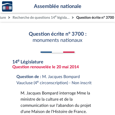
Accèder
Aller au contenu
Aller en bas de la page
Assemblée nationale
à la
page
e
ture
Recherche de questions 14
législature
Question écrite n° 3700
d'accueil
Question écrite n° 3700 :
monuments nationaux
e
14
Législature
Question renouvelée le 20 mai 2014
Question de :
M. Jacques Bompard
e
Vaucluse (4
circonscription) - Non inscrit
M. Jacques Bompard interroge Mme la
ministre de la culture et de la
communication sur l'abandon du projet
d'une Maison de l'Histoire de France.