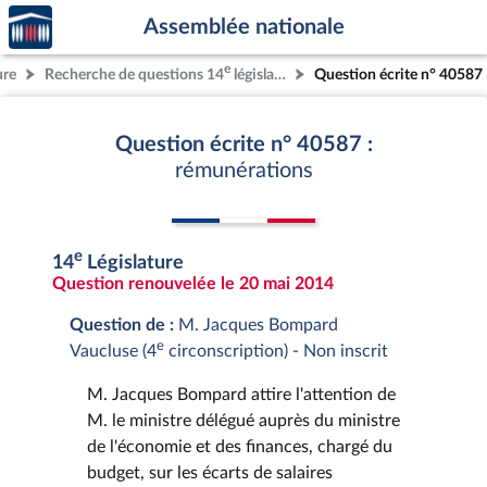
Accèder
Aller au contenu
Aller en bas de la page
Assemblée nationale
à la
page
e
ure
Recherche de questions 14
législature
Question écrite n° 40587
d'accueil
Question écrite n° 40587 :
rémunérations
e
14
Législature
Question renouvelée le 20 mai 2014
Question de :
M. Jacques Bompard
e
Vaucluse (4
circonscription) - Non inscrit
M. Jacques Bompard attire l'attention de
M. le ministre délégué auprès du ministre
de l'économie et des finances, chargé du
budget, sur les écarts de salaires