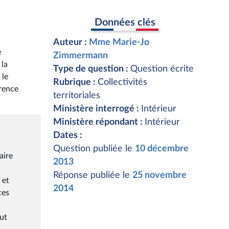
Données clés
Auteur :
Mme Marie-Jo
e
Zimmermann
 la
Type de question :
Question écrite
 le
Rubrique :
Collectivités
érence
territoriales
Ministère interrogé :
Intérieur
Ministère répondant :
Intérieur
Dates :
Question publiée le
10 décembre
aire
2013
Réponse publiée le
25 novembre
 et
2014
ces
eut