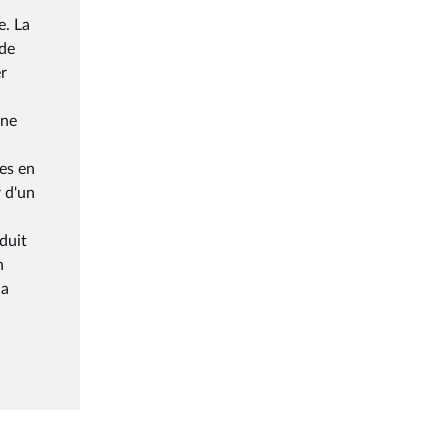
e. La
 de
er
une
les en
r d'un
éduit
n
la