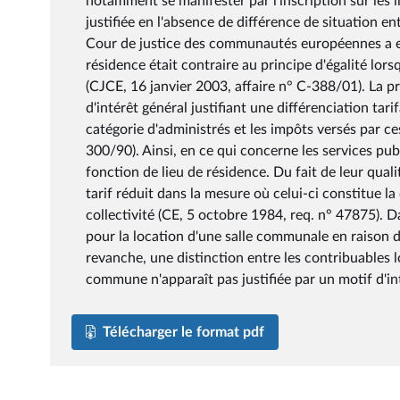
notamment se manifester par l'inscription sur les l
justifiée en l'absence de différence de situation ent
Cour de justice des communautés européennes a en e
résidence était contraire au principe d'égalité lorsq
(CJCE, 16 janvier 2003, affaire n° C-388/01). La p
d'intérêt général justifiant une différenciation tarif
catégorie d'administrés et les impôts versés par ce
300/90). Ainsi, en ce qui concerne les services publ
fonction de lieu de résidence. Du fait de leur quali
tarif réduit dans la mesure où celui-ci constitue la
collectivité (CE, 5 octobre 1984, req. n° 47875). Da
pour la location d'une salle communale en raison 
revanche, une distinction entre les contribuables 
commune n'apparaît pas justifiée par un motif d'int
Télécharger le format pdf