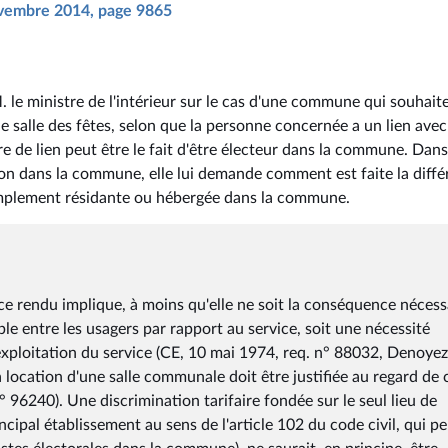
novembre 2014, page 9865
le ministre de l'intérieur sur le cas d'une commune qui souhait
ne salle des fêtes, selon que la personne concernée a un lien avec
e de lien peut être le fait d'être électeur dans la commune. Dans
ion dans la commune, elle lui demande comment est faite la diff
implement résidante ou hébergée dans la commune.
ice rendu implique, à moins qu'elle ne soit la conséquence nécess
ble entre les usagers par rapport au service, soit une nécessité
'exploitation du service (CE, 10 mai 1974, req. n° 88032, Denoyez
a location d'une salle communale doit être justifiée au regard de 
n° 96240). Une discrimination tarifaire fondée sur le seul lieu de
incipal établissement au sens de l'article 102 du code civil, qui p