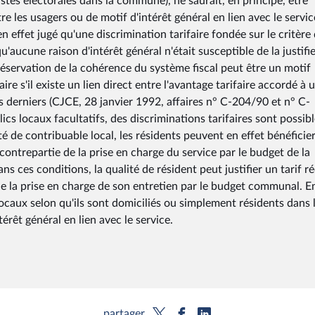
istes électorales dans la commune), ne saurait, en principe, être
re les usagers ou de motif d'intérêt général en lien avec le servic
ffet jugé qu'une discrimination tarifaire fondée sur le critère
u'aucune raison d'intérêt général n'était susceptible de la justifi
réservation de la cohérence du système fiscal peut être un motif
aire s'il existe un lien direct entre l'avantage tarifaire accordé à 
s derniers (CJCE, 28 janvier 1992, affaires n° C-204/90 et n° C-
ics locaux facultatifs, des discriminations tarifaires sont possib
té de contribuable local, les résidents peuvent en effet bénéficie
 contrepartie de la prise en charge du service par le budget de la
ns ces conditions, la qualité de résident peut justifier un tarif r
de la prise en charge de son entretien par le budget communal. E
locaux selon qu'ils sont domiciliés ou simplement résidents dans 
érêt général en lien avec le service.
partager