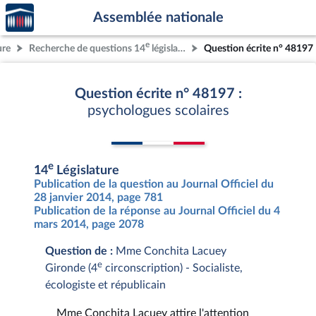
Accèder
Aller au contenu
Aller en bas de la page
Assemblée nationale
à la
page
e
ure
Recherche de questions 14
législature
Question écrite n° 48197
d'accueil
Question écrite n° 48197 :
psychologues scolaires
e
14
Législature
Publication de la question au Journal Officiel du
28 janvier 2014, page 781
Publication de la réponse au Journal Officiel du 4
mars 2014, page 2078
Question de :
Mme Conchita Lacuey
e
Gironde (4
circonscription) - Socialiste,
écologiste et républicain
Mme Conchita Lacuey attire l'attention