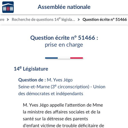
Accèder
Aller au contenu
Aller en bas de la page
Assemblée nationale
à la
page
e
ure
Recherche de questions 14
législature
Question écrite n° 51466
d'accueil
Question écrite n° 51466 :
prise en charge
e
14
Législature
Question de :
M. Yves Jégo
e
Seine-et-Marne (3
circonscription) - Union
des démocrates et indépendants
M. Yves Jégo appelle l'attention de Mme
la ministre des affaires sociales et de la
santé sur la détresse des parents
d'enfant victime de trouble déficitaire de