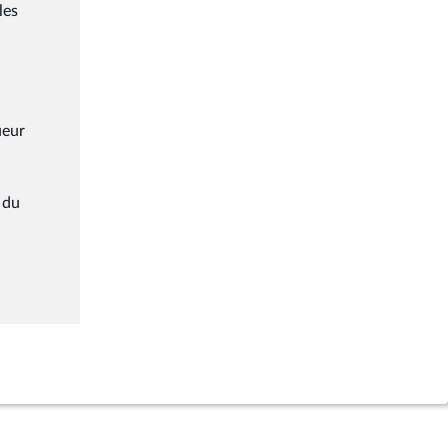
les
ueur
 du