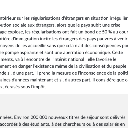
érieur sur les régularisations d'étrangers en situation irrégulièr
bution sociale aux étrangers, alors que le pays subit une crise
ge explose, les régularisations ont fait un bond de 50 % au cou
ière d'immigration incite les étrangers des pays pauvres à venir
es moyens de les accueillir sans que cela n'ait des conséquences po
t une pompe aspirante et sont une aberration économique. Cette
ents, va à l'encontre de l'intérêt national : elle favorise le
nt en danger l'existence même de la civilisation et du peuple
de si, d'une part, il prend la mesure de l'inconscience de la polit
ines d'années maintenant et si, d'autres part, il considère que c
x, écrasés sous l'impôt.
 années. Environ 200 000 nouveaux titres de séjour sont délivrés
 accordés à des étudiants, à des chercheurs ou à des salariés en