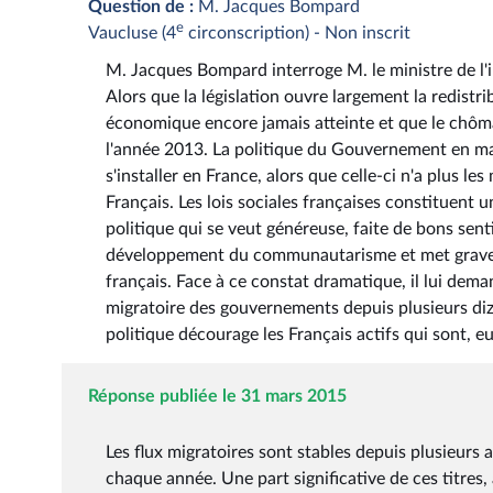
Question de :
M. Jacques Bompard
e
Vaucluse (4
circonscription) - Non inscrit
M. Jacques Bompard interroge M. le ministre de l'int
Alors que la législation ouvre largement la redistri
économique encore jamais atteinte et que le chôma
l'année 2013. La politique du Gouvernement en mat
s'installer en France, alors que celle-ci n'a plus l
Français. Les lois sociales françaises constituen
politique qui se veut généreuse, faite de bons sentim
développement du communautarisme et met graveme
français. Face à ce constat dramatique, il lui deman
migratoire des gouvernements depuis plusieurs diza
politique décourage les Français actifs qui sont, eu
Réponse publiée le 31 mars 2015
Les flux migratoires sont stables depuis plusieurs
chaque année. Une part significative de ces titres,