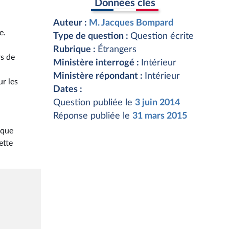
Données clés
Auteur :
M. Jacques Bompard
e.
Type de question :
Question écrite
Rubrique :
Étrangers
rs de
Ministère interrogé :
Intérieur
Ministère répondant :
Intérieur
ur les
Dates :
Question publiée le
3 juin 2014
Réponse publiée le
31 mars 2015
ique
ette