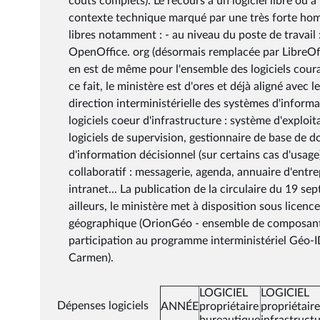
coûts complets). Le recours à un logiciel libre ou 
contexte technique marqué par une très forte homog
libres notamment : - au niveau du poste de travail :
OpenOffice. org (désormais remplacée par LibreOff
en est de même pour l'ensemble des logiciels coura
ce fait, le ministère est d'ores et déjà aligné avec le
direction interministérielle des systèmes d'inform
logiciels coeur d'infrastructure : système d'explo
logiciels de supervision, gestionnaire de base de 
d'information décisionnel (sur certains cas d'usag
collaboratif : messagerie, agenda, annuaire d'entre
intranet... La publication de la circulaire du 19 s
ailleurs, le ministère met à disposition sous lice
géographique (OrionGéo - ensemble de composants
participation au programme interministériel Géo-
Carmen).
LOGICIEL
LOGICIEL
Dépenses logiciels
ANNÉE
propriétaire
propriétaire
bureautique
infrastruct