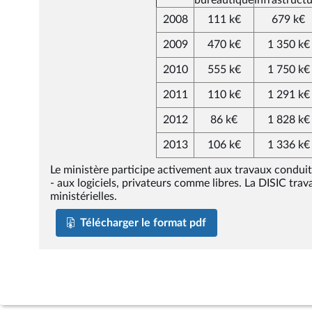
2008
111 k€
679 k€
2009
470 k€
1 350 k€
2010
555 k€
1 750 k€
2011
110 k€
1 291 k€
2012
86 k€
1 828 k€
2013
106 k€
1 336 k€
Le ministère participe activement aux travaux conduits
- aux logiciels, privateurs comme libres. La DISIC trav
ministérielles.
Télécharger le format pdf