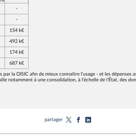
-
-
154 k€
492 k€
174 k€
687 k€
 par la DISIC afin de mieux connaître l'usage - et les dépenses a
aille notamment à une consolidation, à l'échelle de l'État, des do
partager