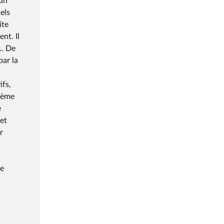
 un
els
ite
nt. Il
.. De
par la
ifs,
stème
e
 et
r
de