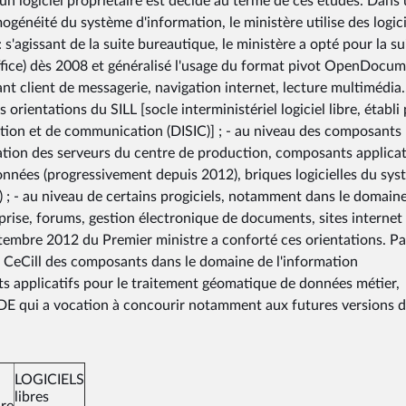
à un logiciel propriétaire est décidé au terme de ces études. Dans
énéité du système d'information, le ministère utilise des logici
 s'agissant de la suite bureautique, le ministère a opté pour la su
ice) dès 2008 et généralisé l'usage du format pivot OpenDocume
nt client de messagerie, navigation internet, lecture multimédia.
s orientations du SILL [socle interministériel logiciel libre, établi 
ation et de communication (DISIC)] ; - au niveau des composants
itation des serveurs du centre de production, composants applicat
données (progressivement depuis 2012), briques logicielles du sy
e) ; - au niveau de certains progiciels, notamment dans le domain
prise, forums, gestion électronique de documents, sites internet
eptembre 2012 du Premier ministre a conforté ces orientations. Pa
nce CeCill des composants dans le domaine de l'information
 applicatifs pour le traitement géomatique de données métier,
IDE qui a vocation à concourir notamment aux futures versions 
LOGICIELS
libres
ure