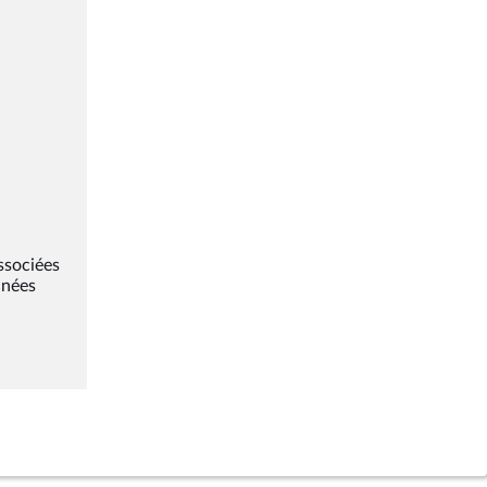
ssociées
nnées