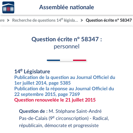
Accèder
Aller au contenu
Aller en bas de la page
Assemblée nationale
à la
page
e
ure
Recherche de questions 14
législature
Question écrite n° 58347
d'accueil
Question écrite n° 58347 :
personnel
e
14
Législature
Publication de la question au Journal Officiel du
1er juillet 2014, page 5385
Publication de la réponse au Journal Officiel du
22 septembre 2015, page 7269
Question renouvelée le 21 juillet 2015
Question de :
M. Stéphane Saint-André
e
Pas-de-Calais (9
circonscription) - Radical,
républicain, démocrate et progressiste