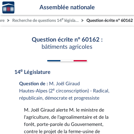
Accèder
Aller au contenu
Aller en bas de la page
Assemblée nationale
à la
page
e
ure
Recherche de questions 14
législature
Question écrite n° 60162
d'accueil
Question écrite n° 60162 :
bâtiments agricoles
e
14
Législature
Question de :
M. Joël Giraud
e
Hautes-Alpes (2
circonscription) - Radical,
républicain, démocrate et progressiste
M. Joël Giraud alerte M. le ministre de
l'agriculture, de l'agroalimentaire et de la
forêt, porte-parole du Gouvernement,
contre le projet de la ferme-usine de