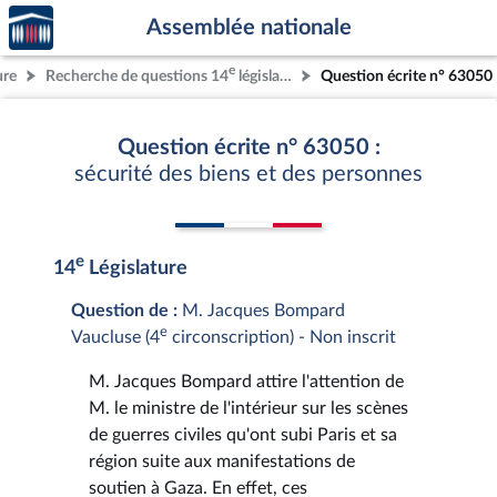
Accèder
Aller au contenu
Aller en bas de la page
Assemblée nationale
à la
page
e
ure
Recherche de questions 14
législature
Question écrite n° 63050
d'accueil
Question écrite n° 63050 :
sécurité des biens et des personnes
e
14
Législature
Question de :
M. Jacques Bompard
e
Vaucluse (4
circonscription) - Non inscrit
M. Jacques Bompard attire l'attention de
M. le ministre de l'intérieur sur les scènes
de guerres civiles qu'ont subi Paris et sa
région suite aux manifestations de
soutien à Gaza. En effet, ces