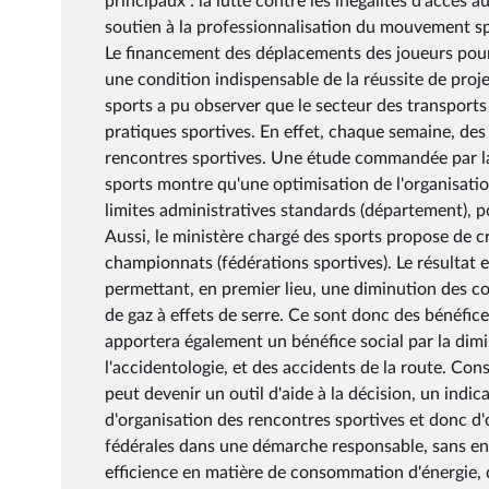
principaux : la lutte contre les inégalités d'accès 
soutien à la professionnalisation du mouvement sp
Le financement des déplacements des joueurs pour e
une condition indispensable de la réussite de proj
sports a pu observer que le secteur des transports 
pratiques sportives. En effet, chaque semaine, des m
rencontres sportives. Une étude commandée par la
sports montre qu'une optimisation de l'organisatio
limites administratives standards (département), 
Aussi, le ministère chargé des sports propose de 
championnats (fédérations sportives). Le résultat
permettant, en premier lieu, une diminution des c
de gaz à effets de serre. Ce sont donc des bénéfi
apportera également un bénéfice social par la dimi
l'accidentologie, et des accidents de la route. Cons
peut devenir un outil d'aide à la décision, un indi
d'organisation des rencontres sportives et donc d'o
fédérales dans une démarche responsable, sans entr
efficience en matière de consommation d'énergie, d