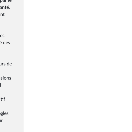
par le
anté.
ont
des
é des
urs de
ssions
l
tif
ègles
ur