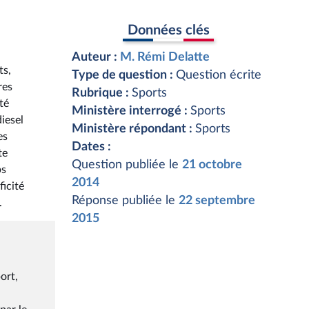
Données clés
Auteur :
M. Rémi Delatte
ts,
Type de question :
Question écrite
res
Rubrique :
Sports
té
Ministère interrogé :
Sports
iesel
Ministère répondant :
Sports
es
Dates :
te
Question publiée le
21 octobre
bs
2014
ficité
Réponse publiée le
22 septembre
.
2015
ort,