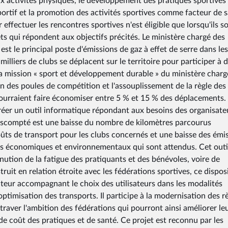
aux activités physiques, le développement des pratiques sportives 
ortif et la promotion des activités sportives comme facteur de s
ffectuer les rencontres sportives n'est éligible que lorsqu'ils s
ets qui répondent aux objectifs précités. Le ministère chargé des
est le principal poste d'émissions de gaz à effet de serre dans les
illiers de clubs se déplacent sur le territoire pour participer à 
 mission « sport et développement durable » du ministère charg
n des poules de compétition et l'assouplissement de la règle des
pourraient faire économiser entre 5 % et 15 % des déplacements.
créer un outil informatique répondant aux besoins des organisate
 escompté est une baisse du nombre de kilomètres parcourus
oûts de transport pour les clubs concernés et une baisse des émi
ces économiques et environnementaux qui sont attendus. Cet outi
nution de la fatigue des pratiquants et des bénévoles, voire de
truit en relation étroite avec les fédérations sportives, ce disposi
cateur accompagnant le choix des utilisateurs dans les modalités
ptimisation des transports. Il participe à la modernisation des r
aver l'ambition des fédérations qui pourront ainsi améliorer le
e coût des pratiques et de santé. Ce projet est reconnu par les