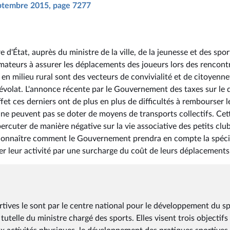
septembre 2015, page 7277
e d'État, auprès du ministre de la ville, de la jeunesse et des spor
 amateurs à assurer les déplacements des joueurs lors des rencont
en milieu rural sont des vecteurs de convivialité et de citoyenne
évolat. L'annonce récente par le Gouvernement des taxes sur le d
et ces derniers ont de plus en plus de difficultés à rembourser l
ne peuvent pas se doter de moyens de transports collectifs. Cet
rcuter de manière négative sur la vie associative des petits clu
ite connaître comment le Gouvernement prendra en compte la spéci
ser leur activité par une surcharge du coût de leurs déplacements
rtives le sont par le centre national pour le développement du sp
utelle du ministre chargé des sports. Elles visent trois objectifs