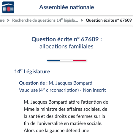
Accèder
Aller au contenu
Aller en bas de la page
Assemblée nationale
à la
page
e
ure
Recherche de questions 14
législature
Question écrite n° 67609
d'accueil
Question écrite n° 67609 :
allocations familiales
e
14
Législature
Question de :
M. Jacques Bompard
e
Vaucluse (4
circonscription) - Non inscrit
M. Jacques Bompard attire l'attention de
Mme la ministre des affaires sociales, de
la santé et des droits des femmes sur la
fin de l'universalité en matière sociale.
Alors que la gauche défend une