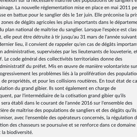
flexion sur la nécessaire maîtrise des populations de sangliers e
ainage. La nouvelle réglementation mise en place en mai 2011 p
sse en battue pour le sanglier dès le 1er juin. Elle préconise la pr
s zones de dégâts agricoles les plus importants dans le départem
u plan national de maîtrise du sanglier. Lorsque l'espèce est cla
 elle peut être détruite à tir jusqu'au 31 mars de l'année suivant
dernier lieu, il convient de rappeler qu'en cas de dégâts important
 administrative, supervisées par les lieutenants de louveterie, e
. Le code général des collectivités territoriales donne des
administratif du préfet. Mis en œuvre de manière volontariste sur
progressivement les problèmes liés à la prolifération des populati
 de propriétés, et pour les collisions routières. En tout état de c
ulation du grand gibier. Ils sont également en charge de
nt, par l'intermédiaire de la cotisation grand gibier qu'ils
sera établi dans le courant de l'année 2016 sur l'ensemble des
ère de maîtrise des populations de sangliers et des dégâts qu'ils
timiser, avec l'ensemble des opérateurs concernés, la régulation 
isation des chasseurs se poursuive et se renforce dans ce domaine
la biodiversité.