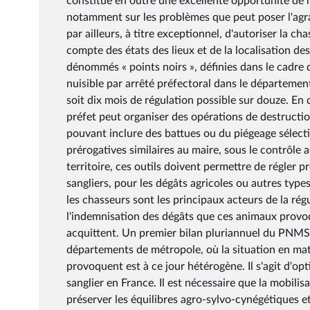
constitue en outre une excellente opportunité de ré
notamment sur les problèmes que peut poser l'agr
par ailleurs, à titre exceptionnel, d'autoriser la cha
compte des états des lieux et de la localisation de
dénommés « points noirs », définies dans le cadre d
nuisible par arrêté préfectoral dans le département,
soit dix mois de régulation possible sur douze. En 
préfet peut organiser des opérations de destruction
pouvant inclure des battues ou du piégeage sélectif
prérogatives similaires au maire, sous le contrôle 
territoire, ces outils doivent permettre de régler 
sangliers, pour les dégâts agricoles ou autres types
les chasseurs sont les principaux acteurs de la rég
l'indemnisation des dégâts que ces animaux provoque
acquittent. Un premier bilan pluriannuel du PNMS 
départements de métropole, où la situation en mati
provoquent est à ce jour hétérogène. Il s'agit d'op
sanglier en France. Il est nécessaire que la mobil
préserver les équilibres agro-sylvo-cynégétiques et 