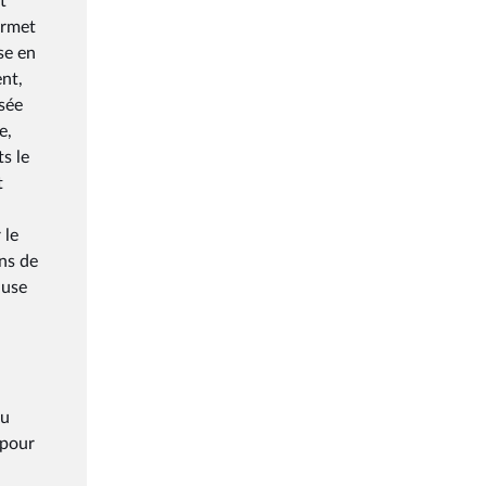
t
ermet
ise en
ent,
ssée
e,
s le
t
 le
ons de
ause
du
 pour