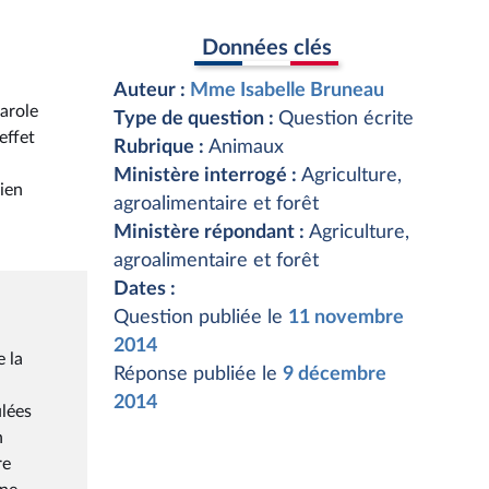
Données clés
Auteur :
Mme Isabelle Bruneau
parole
Type de question :
Question écrite
effet
Rubrique :
Animaux
Ministère interrogé :
Agriculture,
ien
agroalimentaire et forêt
Ministère répondant :
Agriculture,
agroalimentaire et forêt
Dates :
Question publiée le
11 novembre
2014
 la
Réponse publiée le
9 décembre
2014
ulées
n
re