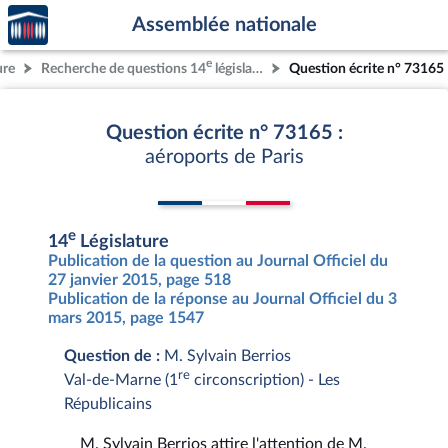
Accèder
Aller au contenu
Aller en bas de la page
Assemblée nationale
à la
page
e
ure
Recherche de questions 14
législature
Question écrite n° 73165
d'accueil
Question écrite n° 73165 :
aéroports de Paris
e
14
Législature
Publication de la question au Journal Officiel du
27 janvier 2015, page 518
Publication de la réponse au Journal Officiel du 3
mars 2015, page 1547
Question de :
M. Sylvain Berrios
re
Val-de-Marne (1
circonscription) - Les
Républicains
M. Sylvain Berrios attire l'attention de M.