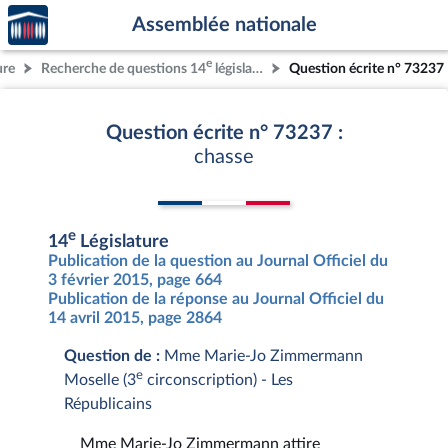
Accèder
Aller au contenu
Aller en bas de la page
Assemblée nationale
à la
page
e
ure
Recherche de questions 14
législature
Question écrite n° 73237
d'accueil
Question écrite n° 73237 :
chasse
e
14
Législature
Publication de la question au Journal Officiel du
3 février 2015, page 664
Publication de la réponse au Journal Officiel du
14 avril 2015, page 2864
Question de :
Mme Marie-Jo Zimmermann
e
Moselle (3
circonscription) - Les
Républicains
Mme Marie-Jo Zimmermann attire