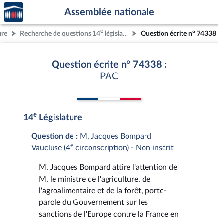
Accèder
Aller au contenu
Aller en bas de la page
Assemblée nationale
à la
page
e
ure
Recherche de questions 14
législature
Question écrite n° 74338
d'accueil
Question écrite n° 74338 :
PAC
e
14
Législature
Question de :
M. Jacques Bompard
e
Vaucluse (4
circonscription) - Non inscrit
M. Jacques Bompard attire l'attention de
M. le ministre de l'agriculture, de
l'agroalimentaire et de la forêt, porte-
parole du Gouvernement sur les
sanctions de l'Europe contre la France en