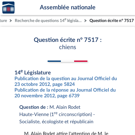
Accèder
Aller au contenu
Aller en bas de la page
Assemblée nationale
à la
page
e
ture
Recherche de questions 14
législature
Question écrite n° 7517
d'accueil
Question écrite n° 7517 :
chiens
e
14
Législature
Publication de la question au Journal Officiel du
23 octobre 2012, page 5824
Publication de la réponse au Journal Officiel du
20 novembre 2012, page 6739
Question de :
M. Alain Rodet
re
Haute-Vienne (1
circonscription) -
Socialiste, écologiste et républicain
M. Alain Rodet attire l'attention de M. le