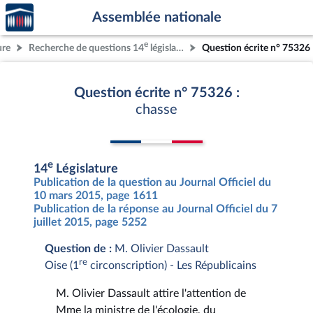
Accèder
Aller au contenu
Aller en bas de la page
Assemblée nationale
à la
page
e
ure
Recherche de questions 14
législature
Question écrite n° 75326
d'accueil
Question écrite n° 75326 :
chasse
e
14
Législature
Publication de la question au Journal Officiel du
10 mars 2015, page 1611
Publication de la réponse au Journal Officiel du 7
juillet 2015, page 5252
Question de :
M. Olivier Dassault
re
Oise (1
circonscription) - Les Républicains
M. Olivier Dassault attire l'attention de
Mme la ministre de l'écologie, du