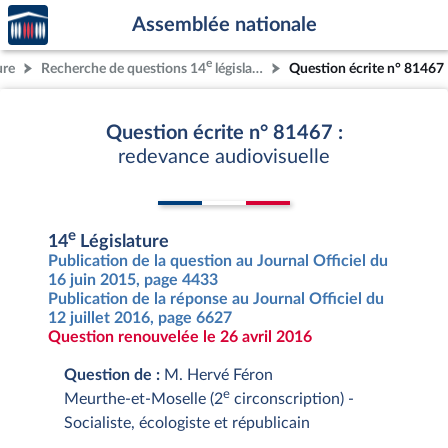
Accèder
Aller au contenu
Aller en bas de la page
Assemblée nationale
à la
page
e
ure
Recherche de questions 14
législature
Question écrite n° 81467
d'accueil
Question écrite n° 81467 :
redevance audiovisuelle
e
14
Législature
Publication de la question au Journal Officiel du
16 juin 2015, page 4433
Publication de la réponse au Journal Officiel du
12 juillet 2016, page 6627
Question renouvelée le 26 avril 2016
Question de :
M. Hervé Féron
e
Meurthe-et-Moselle (2
circonscription) -
Socialiste, écologiste et républicain