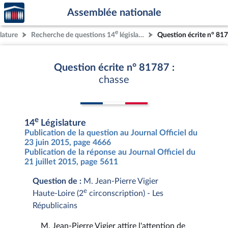
Accèder
Aller au contenu
Aller en bas de la page
Assemblée nationale
à la
page
e
lature
Recherche de questions 14
législature
Question écrite n° 81
d'accueil
Question écrite n° 81787 :
chasse
e
14
Législature
Publication de la question au Journal Officiel du
23 juin 2015, page 4666
Publication de la réponse au Journal Officiel du
21 juillet 2015, page 5611
Question de :
M. Jean-Pierre Vigier
e
Haute-Loire (2
circonscription) - Les
Républicains
M. Jean-Pierre Vigier attire l'attention de