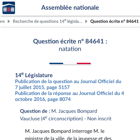
Accèder
Aller au contenu
Aller en bas de la page
Assemblée nationale
à la
page
e
ure
Recherche de questions 14
législature
Question écrite n° 84641
d'accueil
Question écrite n° 84641 :
natation
e
14
Législature
Publication de la question au Journal Officiel du
7 juillet 2015, page 5157
Publication de la réponse au Journal Officiel du 4
octobre 2016, page 8074
Question de :
M. Jacques Bompard
e
Vaucluse (4
circonscription) - Non inscrit
M. Jacques Bompard interroge M. le
ministre de la ville, de la jeunesse et des