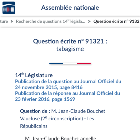
Accèder
Aller au contenu
Aller en bas de la page
Assemblée nationale
à la
page
e
ature
Recherche de questions 14
législature
Question écrite n° 9132
d'accueil
Question écrite n° 91321 :
tabagisme
e
14
Législature
Publication de la question au Journal Officiel du
24 novembre 2015, page 8416
Publication de la réponse au Journal Officiel du
23 février 2016, page 1569
Question de :
M. Jean-Claude Bouchet
e
Vaucluse (2
circonscription) - Les
Républicains
M. Jean-Claude Bouchet appelle