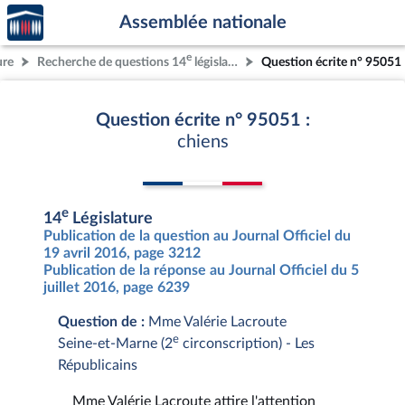
Accèder
Aller au contenu
Aller en bas de la page
Assemblée nationale
à la
page
e
ure
Recherche de questions 14
législature
Question écrite n° 95051
d'accueil
Question écrite n° 95051 :
chiens
e
14
Législature
Publication de la question au Journal Officiel du
19 avril 2016, page 3212
Publication de la réponse au Journal Officiel du 5
juillet 2016, page 6239
Question de :
Mme Valérie Lacroute
e
Seine-et-Marne (2
circonscription) - Les
Républicains
Mme Valérie Lacroute attire l'attention