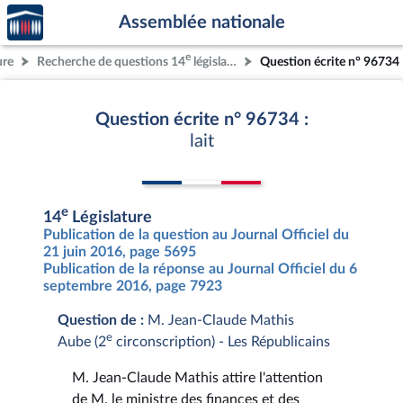
Accèder
Aller au contenu
Aller en bas de la page
Assemblée nationale
à la
page
e
ure
Recherche de questions 14
législature
Question écrite n° 96734
d'accueil
Question écrite n° 96734 :
lait
e
14
Législature
Publication de la question au Journal Officiel du
21 juin 2016, page 5695
Publication de la réponse au Journal Officiel du 6
septembre 2016, page 7923
Question de :
M. Jean-Claude Mathis
e
Aube (2
circonscription) - Les Républicains
M. Jean-Claude Mathis attire l'attention
de M. le ministre des finances et des