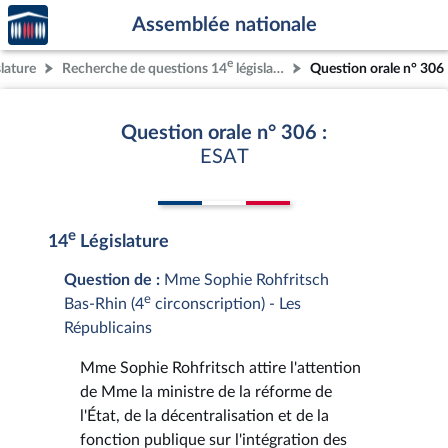
Accèder
Aller au contenu
Aller en bas de la page
Assemblée nationale
à la
page
e
slature
Recherche de questions 14
législature
Question orale n° 306
d'accueil
Question orale n° 306 :
ESAT
e
14
Législature
Question de :
Mme Sophie Rohfritsch
e
Bas-Rhin (4
circonscription) - Les
Républicains
Mme Sophie Rohfritsch attire l'attention
de Mme la ministre de la réforme de
l'État, de la décentralisation et de la
fonction publique sur l'intégration des