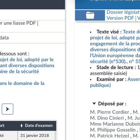
Dossier législat
Version PDF
V
r une liasse PDF
Texte visé :
Texte d
data
projet de loi, adopté p
engagement de la proc
diverses dispositions d
essous sont :
l'Union européenne da
jet de loi, adopté par le
sécurité (n°530)., n° 
nt diverses dispositions
Stade de lecture :
1
ine de la sécurité
assemblée saisie)
Examiné par :
Assem
ans le domaine de la
publique)
Déposé par :
M. Pierre Cordier
M. 
M. Dino Cinieri
M. Ju
Mme Marianne Duboi
ort
Date d'examen
Date de dépôt
M. Philippe Gosselin
M. Patrick Hetzel
M. 
té
31 janvier 2018
26 janvier 2018