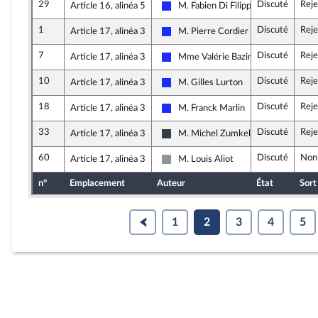
29
Discuté
Reje
Article 16, alinéa 5
M. Fabien Di Filippo
Les Républicains
1
Discuté
Reje
Article 17, alinéa 3
M. Pierre Cordier
Les Républicains
7
Discuté
Reje
Article 17, alinéa 3
Mme Valérie Bazin-Malgras
Les Républicains
10
Discuté
Reje
Article 17, alinéa 3
M. Gilles Lurton
Les Républicains
18
Discuté
Reje
Article 17, alinéa 3
M. Franck Marlin
Les Républicains
33
Discuté
Reje
Article 17, alinéa 3
M. Michel Zumkeller
UDI, Agir et Indépendants
60
Discuté
Non
Article 17, alinéa 3
M. Louis Aliot
Non inscrit
n°
Emplacement
Auteur
État
Sort
1
2
3
4
5