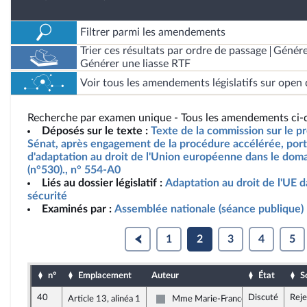
Filtrer parmi les amendements
Trier ces résultats par ordre de passage
Génére
Générer une liasse RTF
Voir tous les amendements législatifs sur open 
Recherche par examen unique - Tous les amendements ci-d
Déposés sur le texte :
Texte de la commission sur le pro
Sénat, après engagement de la procédure accélérée, porta
d'adaptation au droit de l'Union européenne dans le doma
(n°530)., n° 554-A0
Liés au dossier législatif :
Adaptation au droit de l'UE d
sécurité
Examinés par :
Assemblée nationale (séance publique)
1
2
3
4
5
n°
Emplacement
Auteur
État
S
40
Discuté
Reje
Article 13, alinéa 1
Mme Marie-France Lorho
Non inscrit