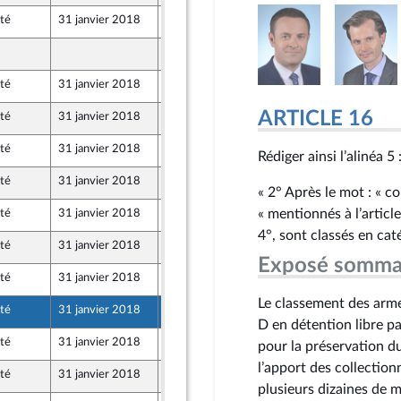
té
31 janvier 2018
26 janvier 2018
26 janvier 2018
té
31 janvier 2018
26 janvier 2018
ARTICLE 16
té
31 janvier 2018
26 janvier 2018
té
31 janvier 2018
26 janvier 2018
Rédiger ainsi l’alinéa 5 
té
31 janvier 2018
26 janvier 2018
« 2° Après le mot : « col
« mentionnés à l’articl
té
31 janvier 2018
26 janvier 2018
4°, sont classés en caté
té
31 janvier 2018
26 janvier 2018
Exposé somma
té
31 janvier 2018
26 janvier 2018
Le classement des armes
té
31 janvier 2018
22 janvier 2018
D en détention libre pa
té
31 janvier 2018
22 janvier 2018
pour la préservation d
l’apport des collection
té
31 janvier 2018
22 janvier 2018
plusieurs dizaines de mi