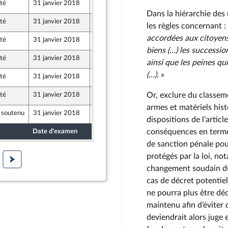
té
31 janvier 2018
25 janvier 2018
Dans la hiérarchie des n
té
31 janvier 2018
22 janvier 2018
les règles concernant :
accordées aux citoyens 
té
31 janvier 2018
22 janvier 2018
biens (…) les succession
té
31 janvier 2018
22 janvier 2018
ainsi que les peines qu
(…).
»
té
31 janvier 2018
22 janvier 2018
Or, exclure du classeme
té
31 janvier 2018
25 janvier 2018
armes et matériels hist
 soutenu
31 janvier 2018
26 janvier 2018
dispositions de l’articl
conséquences en termes 
Date d'examen
Date de dépôt
de sanction pénale pour
protégés par la loi, no
changement soudain du 
cas de décret potentie
ne pourra plus être déc
maintenu afin d’éviter 
deviendrait alors juge 