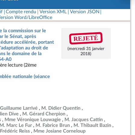
if
Compte rendu
Version XML
Version JSON
ersion Word/LibreOffice
e la commission sur le
REJETÉ
ar le Sénat, après
édure accélérée, portant
'adaptation au droit de
(mercredi 31 janvier
ns le domaine de la
2018)
554-A0
ère lecture (2ème
blée nationale (séance
Guillaume Larrivé
M. Didier Quentin
lien Dive
M. Gérard Cherpion
s
Mme Véronique Louwagie
M. Jacques Cattin
M. Marc Le Fur
M. Fabrice Brun
M. Thibault Bazin
Frédéric Reiss
Mme Josiane Corneloup