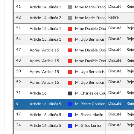
41
Discuté
Reje
Article 14, alinéa 1
Mme Marie-France Lorho
Non inscrit
42
Retiré
Article 14, alinéa 2
Mme Marie-France Lorho
Non inscrit
51
Discuté
Reje
Article 15, alinéa 1
Mme Danièle Obono
La France insoumise
54
Discuté
Reje
Article 15, alinéa 1
M. Ugo Bernalicis
La France insoumise
47
Discuté
Reje
Après l'Article 15
Mme Danièle Obono
La France insoumise
48
Discuté
Reje
Après l'Article 15
Mme Danièle Obono
La France insoumise
50
Discuté
Reje
Après l'Article 15
M. Ugo Bernalicis
La France insoumise
59
Discuté
Reje
Après l'Article 15
M. Ugo Bernalicis
La France insoumise
71
Discuté
Reje
Article 16
M. Charles de Courson
UDI, Agir et Indépendants
6
Discuté
Reje
Article 16, alinéa 5
M. Pierre Cordier
Les Républicains
17
Discuté
Reje
Article 16, alinéa 5
M. Franck Marlin
Les Républicains
24
Discuté
Reje
Article 16, alinéa 5
M. Gilles Lurton
Les Républicains