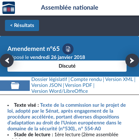
Accèder
Aller au contenu
Aller en bas de la page
Assemblée nationale
à la
page
d'accueil
< Résultats
Amendement n°65
Déposé le
vendredi 26 janvier 2018
Discuté
Dossier législatif
Compte rendu
Version XML
Version JSON
Version PDF
Version Word/LibreOffice
Texte visé :
Texte de la commission sur le projet de
loi, adopté par le Sénat, après engagement de la
procédure accélérée, portant diverses dispositions
d'adaptation au droit de l'Union européenne dans le
domaine de la sécurité (n°530)., n° 554-A0
Stade de lecture :
1ère lecture (2ème assemblée