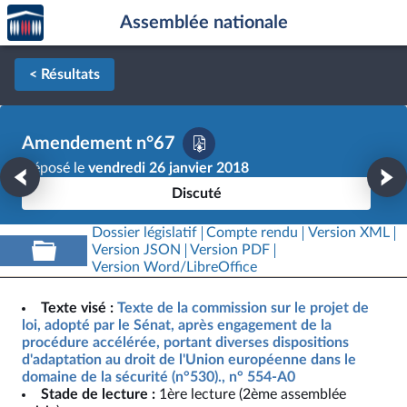
Accèder
Aller au contenu
Aller en bas de la page
Assemblée nationale
à la
page
d'accueil
< Résultats
Amendement n°67
Déposé le
vendredi 26 janvier 2018
Discuté
Dossier législatif
Compte rendu
Version XML
Version JSON
Version PDF
Version Word/LibreOffice
Texte visé :
Texte de la commission sur le projet de
loi, adopté par le Sénat, après engagement de la
procédure accélérée, portant diverses dispositions
d'adaptation au droit de l'Union européenne dans le
domaine de la sécurité (n°530)., n° 554-A0
Stade de lecture :
1ère lecture (2ème assemblée