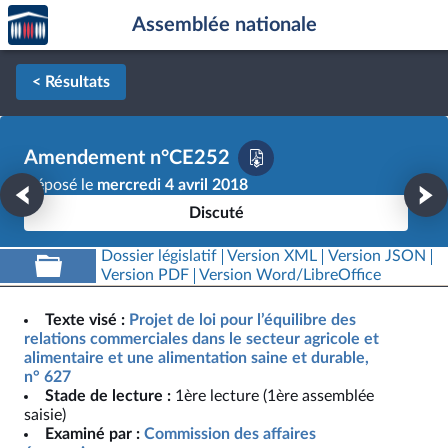
Accèder
Aller au contenu
Aller en bas de la page
Assemblée nationale
à la
page
d'accueil
< Résultats
Amendement n°CE252
Déposé le
mercredi 4 avril 2018
Discuté
Dossier législatif
Version XML
Version JSON
Version PDF
Version Word/LibreOffice
Texte visé :
Projet de loi pour l’équilibre des
relations commerciales dans le secteur agricole et
alimentaire et une alimentation saine et durable,
n° 627
Stade de lecture :
1ère lecture (1ère assemblée
saisie)
Examiné par :
Commission des affaires