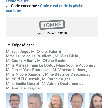
économiques
Code concerné :
Code rural et de la pêche
maritime
TOMBÉ
(jeudi 19 avril 2018)
Déposé par :
M. Yves Jégo
M. Olivier Falorni
Mme Laure de La Raudière
M. Yves Blein
M. Cédric Villani
M. Olivier Becht
Mme Agnès Firmin Le Bodo
Mme Sophie Auconie
M. Pierre-Yves Bournazel
M. Vincent Ledoux
Mme Nicole Sanquer
Mme Béatrice Descamps
M. M'jid El Guerrab
M. Patrick Vignal
Mme Émilie Guerel
M. Adrien Quatennens
M. Jean-Luc Lagleize