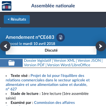
Accèder
Aller au contenu
Aller en bas de la page
Assemblée nationale
à la
page
d'accueil
< Résultats
Amendement n°CE683
Déposé le
mardi 10 avril 2018
Discuté
Dossier législatif
Version XML
Version JSON
Version PDF
Version Word/LibreOffice
Texte visé :
Projet de loi pour l’équilibre des
relations commerciales dans le secteur agricole et
alimentaire et une alimentation saine et durable,
n° 627
Stade de lecture :
1ère lecture (1ère assemblée
saisie)
Examiné par :
Commission des affaires