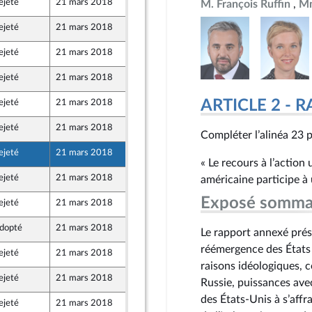
ejeté
21 mars 2018
15 mars 2018
M. François Ruffin
Mm
ejeté
21 mars 2018
15 mars 2018
ejeté
21 mars 2018
16 mars 2018
e
ejeté
21 mars 2018
16 mars 2018
ntés
ARTICLE 2 -
ejeté
21 mars 2018
16 mars 2018
ntés
ejeté
21 mars 2018
15 mars 2018
Compléter l’alinéa 23 p
ejeté
21 mars 2018
15 mars 2018
« Le recours à l’action 
ejeté
21 mars 2018
15 mars 2018
américaine participe à 
Exposé somma
ejeté
21 mars 2018
16 mars 2018
dopté
21 mars 2018
16 mars 2018
Le rapport annexé prés
ntés
réémergence des États 
ejeté
21 mars 2018
15 mars 2018
raisons idéologiques, 
ejeté
21 mars 2018
15 mars 2018
Russie, puissances avec
des États-Unis à s’affr
ejeté
21 mars 2018
15 mars 2018