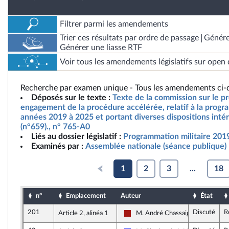
Filtrer parmi les amendements
Trier ces résultats par ordre de passage
Génére
Générer une liasse RTF
Voir tous les amendements législatifs sur open 
Recherche par examen unique - Tous les amendements ci-d
Déposés sur le texte :
Texte de la commission sur le pro
engagement de la procédure accélérée, relatif à la progra
années 2019 à 2025 et portant diverses dispositions inté
(n°659)., n° 765-A0
Liés au dossier législatif :
Programmation militaire 201
Examinés par :
Assemblée nationale (séance publique)
1
2
3
...
18
n°
Emplacement
Auteur
État
201
Discuté
R
Article 2, alinéa 1
M. André Chassaigne
Gauche démocrate et républicain