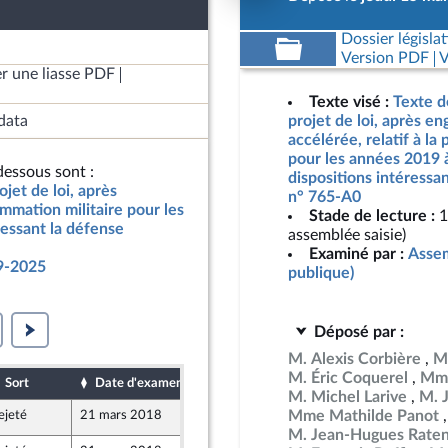
Dossier législat
Version PDF
V
r une liasse PDF
Texte visé :
Texte d
data
projet de loi, après e
accélérée, relatif à la
pour les années 2019 
essous sont :
dispositions intéressan
jet de loi, après
n° 765-A0
mmation militaire pour les
Stade de lecture :
1
ressant la défense
assemblée saisie)
Examiné par :
Assem
9-2025
publique)
Déposé par :
M. Alexis Corbière
M
M. Éric Coquerel
Mme
Sort
Date d'examen
Date de dépôt
M. Michel Larive
M. 
Mme Mathilde Panot
ejeté
21 mars 2018
16 mars 2018
e
M. Jean-Hugues Rate