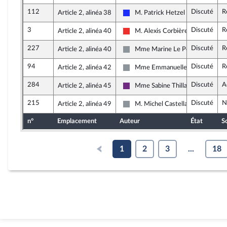
112
Discuté
R
Article 2, alinéa 38
M. Patrick Hetzel
Les Républicains
3
Discuté
R
Article 2, alinéa 40
M. Alexis Corbière
La France insoumise
227
Discuté
R
Article 2, alinéa 40
Mme Marine Le Pen
Non inscrit
94
Discuté
R
Article 2, alinéa 42
Mme Emmanuelle Ménard
Non inscrit
284
Discuté
A
Article 2, alinéa 45
Mme Sabine Thillaye
La République en Marche
215
Discuté
N
Article 2, alinéa 49
M. Michel Castellani
Non inscrit
n°
Emplacement
Auteur
État
S
1
2
3
...
18