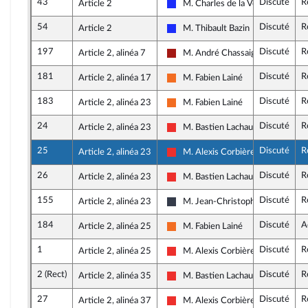
43
Discuté
R
Article 2
M. Charles de la Verpillière
Les Républicains
54
Discuté
R
Article 2
M. Thibault Bazin
Les Républicains
197
Discuté
R
Article 2, alinéa 7
M. André Chassaigne
Gauche démocrate et républicain
181
Discuté
R
Article 2, alinéa 17
M. Fabien Lainé
Mouvement Démocrate et appare
183
Discuté
R
Article 2, alinéa 23
M. Fabien Lainé
Mouvement Démocrate et appare
24
Discuté
R
Article 2, alinéa 23
M. Bastien Lachaud
La France insoumise
25
Discuté
R
Article 2, alinéa 23
M. Alexis Corbière
La France insoumise
26
Discuté
R
Article 2, alinéa 23
M. Bastien Lachaud
La France insoumise
155
Discuté
R
Article 2, alinéa 23
M. Jean-Christophe Lagarde
UDI, Agir et Indépendants
184
Discuté
A
Article 2, alinéa 25
M. Fabien Lainé
Mouvement Démocrate et appare
1
Discuté
R
Article 2, alinéa 25
M. Alexis Corbière
La France insoumise
2 (Rect)
Discuté
R
Article 2, alinéa 35
M. Bastien Lachaud
La France insoumise
27
Discuté
R
Article 2, alinéa 37
M. Alexis Corbière
La France insoumise