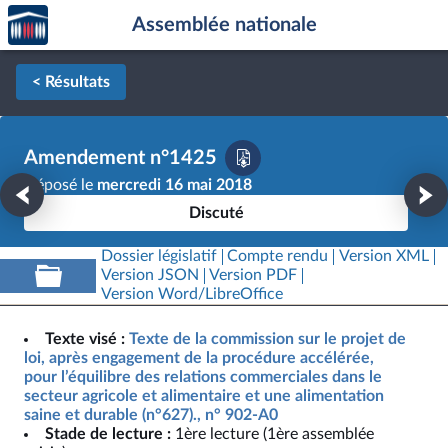
Accèder
Aller au contenu
Aller en bas de la page
Assemblée nationale
à la
page
d'accueil
< Résultats
Amendement n°1425
Déposé le
mercredi 16 mai 2018
Discuté
Dossier législatif
Compte rendu
Version XML
Version JSON
Version PDF
Version Word/LibreOffice
Texte visé :
Texte de la commission sur le projet de
loi, après engagement de la procédure accélérée,
pour l’équilibre des relations commerciales dans le
secteur agricole et alimentaire et une alimentation
saine et durable (n°627)., n° 902-A0
Stade de lecture :
1ère lecture (1ère assemblée