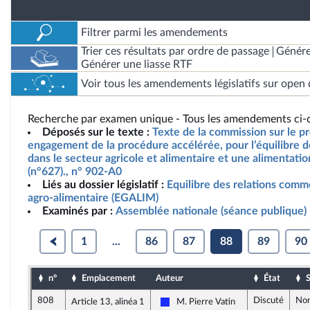
Filtrer parmi les amendements
Trier ces résultats par ordre de passage
Génére
Générer une liasse RTF
Voir tous les amendements législatifs sur open 
Recherche par examen unique - Tous les amendements ci-d
Déposés sur le texte :
Texte de la commission sur le pro
engagement de la procédure accélérée, pour l’équilibre d
dans le secteur agricole et alimentaire et une alimentatio
(n°627)., n° 902-A0
Liés au dossier législatif :
Equilibre des relations comm
agro-alimentaire (EGALIM)
Examinés par :
Assemblée nationale (séance publique)
1
...
86
87
88
89
90
n°
Emplacement
Auteur
État
S
808
Discuté
Non
Article 13, alinéa 1
M. Pierre Vatin
Les Républicains