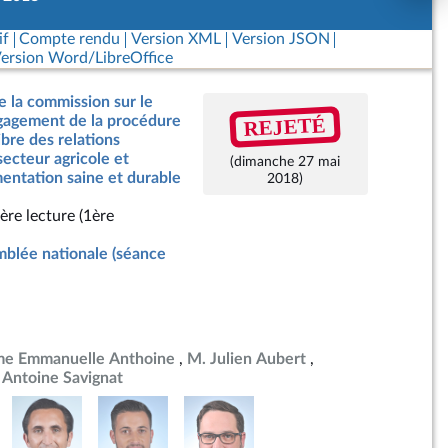
if
Compte rendu
Version XML
Version JSON
ersion Word/LibreOffice
e la commission sur le
REJETÉ
ngagement de la procédure
ibre des relations
ecteur agricole et
(dimanche 27 mai
mentation saine et durable
2018)
ère lecture (1ère
blée nationale (séance
e Emmanuelle Anthoine
M. Julien Aubert
 Antoine Savignat