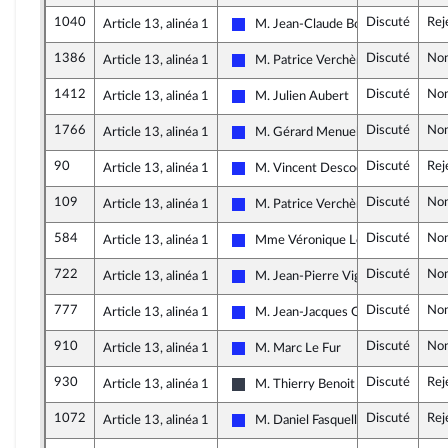
1040
Discuté
Rej
Article 13, alinéa 1
M. Jean-Claude Bouchet
Les Républicains
1386
Discuté
Non
Article 13, alinéa 1
M. Patrice Verchère
Les Républicains
1412
Discuté
Non
Article 13, alinéa 1
M. Julien Aubert
Les Républicains
1766
Discuté
Non
Article 13, alinéa 1
M. Gérard Menuel
Les Républicains
90
Discuté
Rej
Article 13, alinéa 1
M. Vincent Descoeur
Les Républicains
109
Discuté
Non
Article 13, alinéa 1
M. Patrice Verchère
Les Républicains
584
Discuté
Non
Article 13, alinéa 1
Mme Véronique Louwagie
Les Républicains
722
Discuté
Non
Article 13, alinéa 1
M. Jean-Pierre Vigier
Les Républicains
777
Discuté
Non
Article 13, alinéa 1
M. Jean-Jacques Gaultier
Les Républicains
910
Discuté
Non
Article 13, alinéa 1
M. Marc Le Fur
Les Républicains
930
Discuté
Rej
Article 13, alinéa 1
M. Thierry Benoit
UDI, Agir et Indépendants
1072
Discuté
Rej
Article 13, alinéa 1
M. Daniel Fasquelle
Les Républicains