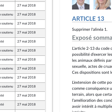
eté
27 mai 2018
16 mai 2018
 soutenu
27 mai 2018
16 mai 2018
ARTICLE 13
 soutenu
27 mai 2018
16 mai 2018
Supprimer l'alinéa 1.
 soutenu
27 mai 2018
17 mai 2018
Exposé somma
eté
27 mai 2018
25 avril 2018
L’article 2‑13 du code
 soutenu
27 mai 2018
25 avril 2018
possibilité d’exercer le
 soutenu
27 mai 2018
15 mai 2018
les animaux définis pa
sexuelle, actes de crua
 soutenu
27 mai 2018
15 mai 2018
Ces dispositions sont l
 soutenu
27 mai 2018
15 mai 2018
L’extension de cette pos
 soutenu
27 mai 2018
16 mai 2018
comme conséquence une
terrain, alors que cert
eté
27 mai 2018
16 mai 2018
l’amélioration des cond
eté
27 mai 2018
16 mai 2018
avoir intérêt à multip