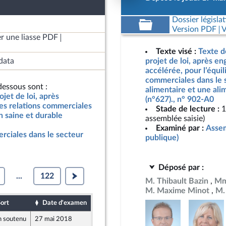
Dossier législat
Version PDF
V
r une liasse PDF
Texte visé :
Texte d
data
projet de loi, après e
accélérée, pour l’équil
commerciales dans le s
essous sont :
alimentaire et une ali
jet de loi, après
(n°627)., n° 902-A0
es relations commerciales
Stade de lecture :
1
n saine et durable
assemblée saisie)
Examiné par :
Assem
erciales dans le secteur
publique)
Déposé par :
...
122
M. Thibault Bazin
Mm
M. Maxime Minot
M.
ort
Date d'examen
Date de dépôt
 soutenu
27 mai 2018
15 mai 2018