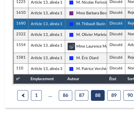
1225
Discuté
Non
Article 13, alinéa 1
M. Nicolas Forissier
Les Républicains
1610
Discuté
Rej
Article 13, alinéa 1
Mme Barbara Bessot Ballot
La République en Marche
1680
Discuté
Rej
Article 13, alinéa 1
M. Thibault Bazin
Les Républicains
2322
Discuté
Non
Article 13, alinéa 1
M. Olivier Marleix
Les Républicains
1554
Discuté
Ado
Article 13, alinéa 1
Commission du développem
Mme Laurence Maillart-Méhaigneri
1581
Discuté
Rej
Article 13, alinéa 1
M. Éric Diard
Les Républicains
110
Discuté
Non
Article 13, alinéa 3
M. Patrice Verchère
Les Républicains
n°
Emplacement
Auteur
État
Sor
1
...
86
87
88
89
90