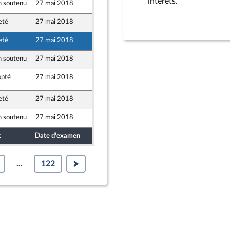
intérêts.
 soutenu
27 mai 2018
16 mai 2018
eté
27 mai 2018
17 mai 2018
eté
27 mai 2018
17 mai 2018
 soutenu
27 mai 2018
17 mai 2018
pté
27 mai 2018
17 mai 2018
ent durable et de l'aménagement du territoire
e, rapporteure de la commission du développement durable et de l'aménagemen
eté
27 mai 2018
17 mai 2018
 soutenu
27 mai 2018
25 avril 2018
t
Date d'examen
Date de dépôt
...
122