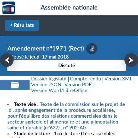
Accèder
Aller au contenu
Aller en bas de la page
Assemblée nationale
à la
page
d'accueil
< Résultats
Amendement n°1971 (Rect)
Déposé le
jeudi 17 mai 2018
Discuté
Dossier législatif
Compte rendu
Version XML
Version JSON
Version PDF
Version Word/LibreOffice
Texte visé :
Texte de la commission sur le projet de
loi, après engagement de la procédure accélérée,
pour l’équilibre des relations commerciales dans le
secteur agricole et alimentaire et une alimentation
saine et durable (n°627)., n° 902-A0
Stade de lecture :
1ère lecture (1ère assemblée