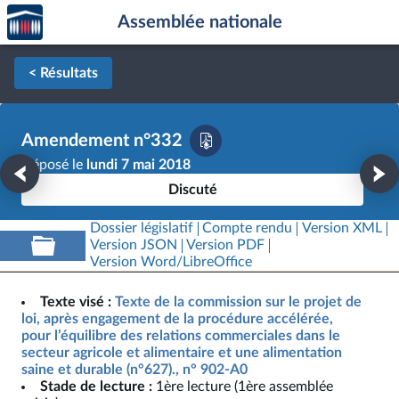
Accèder
Aller au contenu
Aller en bas de la page
Assemblée nationale
à la
page
d'accueil
< Résultats
Amendement n°332
Déposé le
lundi 7 mai 2018
Discuté
Dossier législatif
Compte rendu
Version XML
Version JSON
Version PDF
Version Word/LibreOffice
Texte visé :
Texte de la commission sur le projet de
loi, après engagement de la procédure accélérée,
pour l’équilibre des relations commerciales dans le
secteur agricole et alimentaire et une alimentation
saine et durable (n°627)., n° 902-A0
Stade de lecture :
1ère lecture (1ère assemblée