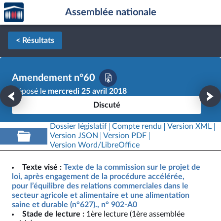
Accèder
Aller au contenu
Aller en bas de la page
Assemblée nationale
à la
page
d'accueil
< Résultats
Amendement n°60
Déposé le
mercredi 25 avril 2018
Discuté
Dossier législatif
Compte rendu
Version XML
Version JSON
Version PDF
Version Word/LibreOffice
Texte visé :
Texte de la commission sur le projet de
loi, après engagement de la procédure accélérée,
pour l’équilibre des relations commerciales dans le
secteur agricole et alimentaire et une alimentation
saine et durable (n°627)., n° 902-A0
Stade de lecture :
1ère lecture (1ère assemblée