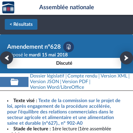
Accèder
Aller au contenu
Aller en bas de la page
Assemblée nationale
à la
page
d'accueil
< Résultats
Amendement n°628
Déposé le
mardi 15 mai 2018
Discuté
Dossier législatif
Compte rendu
Version XML
Version JSON
Version PDF
Version Word/LibreOffice
Texte visé :
Texte de la commission sur le projet de
loi, après engagement de la procédure accélérée,
pour l’équilibre des relations commerciales dans le
secteur agricole et alimentaire et une alimentation
saine et durable (n°627)., n° 902-A0
Stade de lecture :
1ère lecture (1ère assemblée