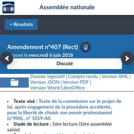
Accèder
Aller au contenu
Aller en bas de la page
Assemblée nationale
à la
page
d'accueil
< Résultats
Amendement n°407 (Rect)
Déposé le
mercredi 6 juin 2018
Discuté
Dossier législatif
Compte rendu
Version XML
Version JSON
Version PDF
Version Word/LibreOffice
Texte visé :
Texte de la commission sur le projet de
loi, après engagement de la procédure accélérée,
pour la liberté de choisir son avenir professionnel
(n°904)., n° 1019-A0
Stade de lecture :
1ère lecture (1ère assemblée
saisie)