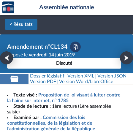
Accèder
Aller au contenu
Aller en bas de la page
Assemblée nationale
à la
page
d'accueil
< Résultats
Amendement n°CL134
Déposé le
vendredi 14 juin 2019
Discuté
Dossier législatif
Version XML
Version JSON
Version PDF
Version Word/LibreOffice
Texte visé :
Proposition de loi visant à lutter contre
la haine sur internet, n° 1785
Stade de lecture :
1ère lecture (1ère assemblée
saisie)
Examiné par :
Commission des lois
constitutionnelles, de la législation et de
l'administration générale de la République