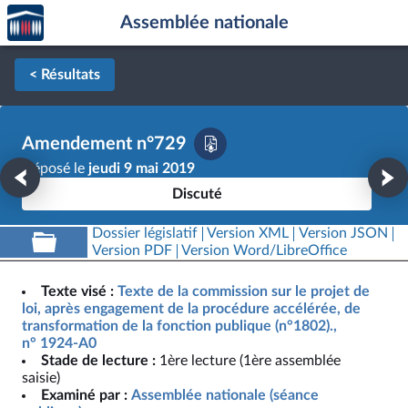
Accèder
Aller au contenu
Aller en bas de la page
Assemblée nationale
à la
page
d'accueil
< Résultats
Amendement n°729
Déposé le
jeudi 9 mai 2019
Discuté
Dossier législatif
Version XML
Version JSON
Version PDF
Version Word/LibreOffice
Texte visé :
Texte de la commission sur le projet de
loi, après engagement de la procédure accélérée, de
transformation de la fonction publique (n°1802).,
n° 1924-A0
Stade de lecture :
1ère lecture (1ère assemblée
saisie)
Examiné par :
Assemblée nationale (séance